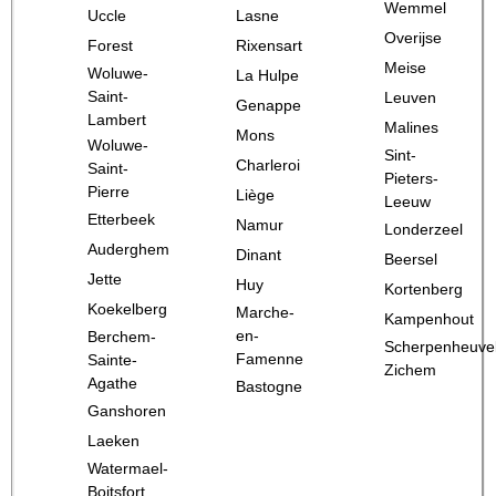
Wemmel
Uccle
Lasne
Overijse
Forest
Rixensart
Meise
Woluwe-
La Hulpe
Saint-
Leuven
Genappe
Lambert
Malines
Mons
Woluwe-
Sint-
Charleroi
Saint-
Pieters-
Pierre
Liège
Leeuw
Etterbeek
Namur
Londerzeel
Auderghem
Dinant
Beersel
Jette
Huy
Kortenberg
Koekelberg
Marche-
Kampenhout
en-
Berchem-
Scherpenheuve
Famenne
Sainte-
Zichem
Agathe
Bastogne
Ganshoren
Laeken
Watermael-
Boitsfort