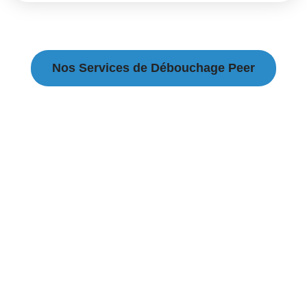
Nos Services de Débouchage Peer
Débouchage Canalisation à Peer
Débouchage égouts à Peer
Débouchage évier à Peer
Débouchage WC à Peer
Débouchage Lavabo à Peer
Vidange Fosse Septique à Peer