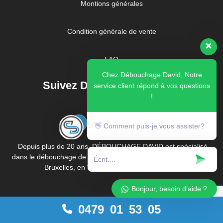
Montions générales
Condition générale de vente
FAQ
Chez Débouchage David, Notre
Suivez Débouchage DAVID
service client répond à vos questions
!
👋 Comment puis-je vous assister?
Depuis plus de 20 ans, DÉBOUCHAGE DAVID est spécialisé
dans le débouchage de canalisations en Belgique, notamment à
Bruxelles, en Wallonie et en région Flandre.
Bonjour, besoin d’aide ?
0479 01 53 05