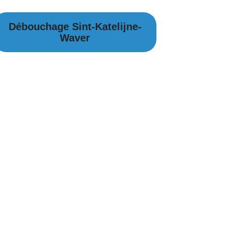
Débouchage Sint-Katelijne-
Waver
Débouchage Canalisation à Sint-Katelijne-
Waver
Débouchage égouts à Sint-Katelijne-Waver
Débouchage évier à Sint-Katelijne-Waver
Débouchage WC à Sint-Katelijne-Waver
Débouchage Lavabo à Sint-Katelijne-
Waver
Vidange Fosse Septique à Sint-Katelijne-
Waver