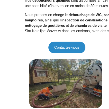
Nos
déboucheurs qualifiés
sont disponibles 24h/24 
une possibilité d’intervention en moins de 30 minutes 
Nous prenons en charge le
débouchage de WC
,
can
baignoires
, ainsi que l’
inspection de canalisations
nettoyage de gouttières
et de
chambres de visite
.
Sint-Katelijne-Waver et dans les environs, avec des so
Contactez-nous