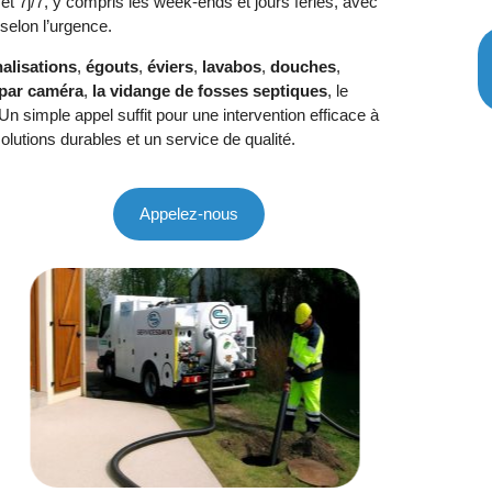
et 7j/7, y compris les week-ends et jours fériés, avec
selon l’urgence.
alisations
,
égouts
,
éviers
,
lavabos
,
douches
,
 par caméra
,
la vidange de fosses septiques
, le
 Un simple appel suffit pour une intervention efficace à
lutions durables et un service de qualité.
Appelez-nous